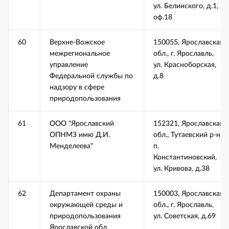
ул. Белинского, д.1,
оф.18
60
Верхне-Вожское
150055, Ярославская
межрегиональное
обл., г. Ярославль,
управление
ул. Красноборская,
Федеральной службы по
д.8
надзору в сфере
природопользования
61
ООО "Ярославский
152321, Ярославская
ОПНМЗ имю Д.И.
обл., Тутаевский р-н,
Менделеева"
п.
Константиновский,
ул. Кривова, д.38
62
Департамент охраны
150003, Ярославская
окружающей среды и
обл., г. Ярославль,
природопользования
ул. Советская, д.69
Ярославской обл.