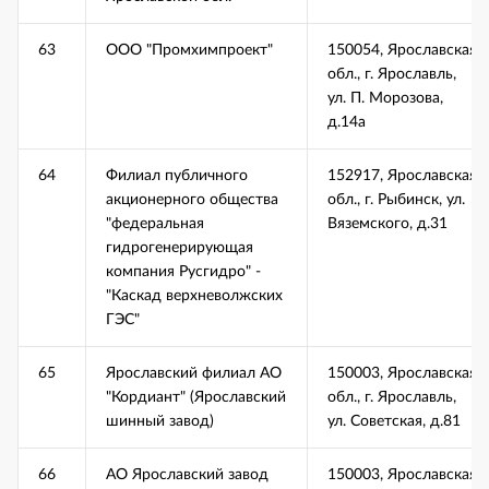
63
ООО "Промхимпроект"
150054, Ярославская
обл., г. Ярославль,
ул. П. Морозова,
д.14а
64
Филиал публичного
152917, Ярославская
акционерного общества
обл., г. Рыбинск, ул.
"федеральная
Вяземского, д.31
гидрогенерирующая
компания Русгидро" -
"Каскад верхневолжских
ГЭС"
65
Ярославский филиал АО
150003, Ярославская
"Кордиант" (Ярославский
обл., г. Ярославль,
шинный завод)
ул. Советская, д.81
66
АО Ярославский завод
150003, Ярославская