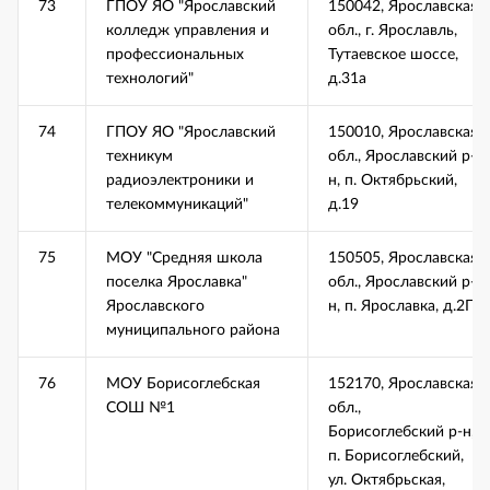
73
ГПОУ ЯО "Ярославский
150042, Ярославская
колледж управления и
обл., г. Ярославль,
профессиональных
Тутаевское шоссе,
технологий"
д.31а
74
ГПОУ ЯО "Ярославский
150010, Ярославская
техникум
обл., Ярославский р-
радиоэлектроники и
н, п. Октябрьский,
телекоммуникаций"
д.19
75
МОУ "Средняя школа
150505, Ярославская
поселка Ярославка"
обл., Ярославский р-
Ярославского
н, п. Ярославка, д.2Г
муниципального района
76
МОУ Борисоглебская
152170, Ярославская
СОШ №1
обл.,
Борисоглебский р-н,
п. Борисоглебский,
ул. Октябрьская,