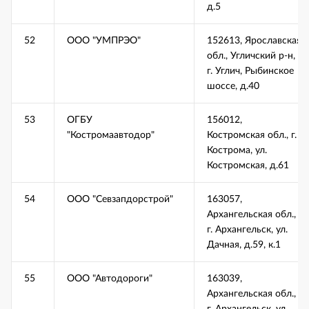
д.5
52
ООО "УМПРЭО"
152613, Ярославская
обл., Угличский р-н,
г. Углич, Рыбинское
шоссе, д.40
53
ОГБУ
156012,
"Костромаавтодор"
Костромская обл., г.
Кострома, ул.
Костромская, д.61
54
ООО "Севзапдорстрой"
163057,
Архангельская обл.,
г. Архангельск, ул.
Дачная, д.59, к.1
55
ООО "Автодороги"
163039,
Архангельская обл.,