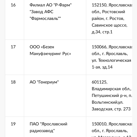
16
Филиал АО "Р-Фарм"
152150, Ярославская
"Завод АФС
обл., Ростовский
"Фармославль""
район, г. Ростов,
Савинское щоссе,
д.34, стр.1
17
ООО «Безен
150066, Ярославская
Мануфэкчуринг Рус»
обл., г. Ярославль,
ул. Технологическая
1-ая, зд.14
18
АО "Генериум"
601125,
Владимирская обл.,
Петушинский р-н, п.
Вольгинский,ул.
Заводская, стр. 273
19
ПАО "Ярославский
150010, Ярославская
радиозавод"
обл., г. Ярославль,