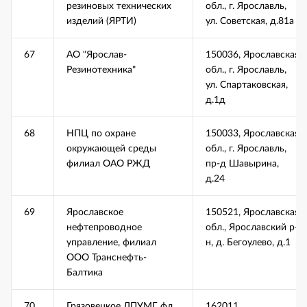
резиновых технических
обл., г. Ярославль,
изделий (ЯРТИ)
ул. Советская, д.81а
67
АО "Ярослав-
150036, Ярославская
Резинотехника"
обл., г. Ярославль,
ул. Спартаковская,
д.1д
68
НПЦ по охране
150033, Ярославская
окружающей среды
обл., г. Ярославль,
филиал ОАО РЖД
пр-д Шавырина,
д.24
69
Ярославское
150521, Ярославская
нефтепроводное
обл., Ярославский р-
управление, филиал
н, д. Бегоулево, д.1
ООО Транснефть-
Балтика
70
Грязовецкое ЛПУМГ фл
162011,