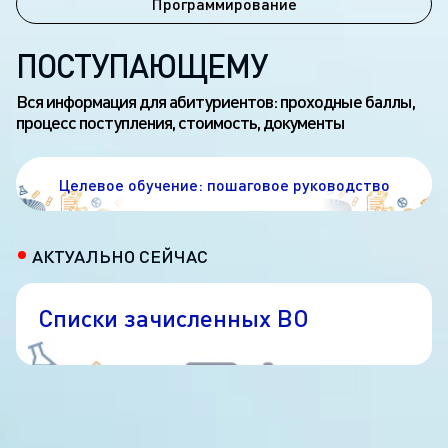
Программирование
ПОСТУПАЮЩЕМУ
Вся информация для абитуриентов: проходные баллы,
процесс поступления, стоимость, документы
00:00
Play
Mute
Enter
Play
fullsc
Целевое обучение: пошаговое руководство
ЦЕЛЕВОЕ ОБУЧЕНИЕ
АКТУАЛЬНО СЕЙЧАС
Списки зачисленных ВО