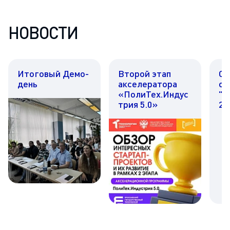
НОВОСТИ
Итоговый Демо-
Второй этап
Со
день
акселератора
оп
«ПолиТех.Индус
"П
трия 5.0»
20