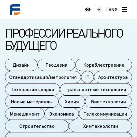
LANG
ПРОФЕССИИ РЕАЛЬНОГО
БУДУЩЕГО
Дизайн
Геодезия
Кораблестроение
Стандартизация/метрология
IT
Архитектура
Технологии сварки
Транспортные технологии
Новые материалы
Химия
Биотехнологии
Менеджмент
Экономика
Телекоммуникации
Строительство
Химтехнологии