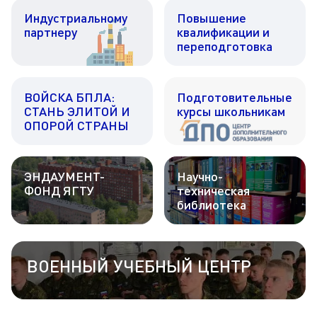
Индустриальному
Повышение
партнеру
квалификации и
переподготовка
ВОЙСКА БПЛА:
Подготовительные
СТАНЬ ЭЛИТОЙ И
курсы школьникам
ОПОРОЙ СТРАНЫ
ЭНДАУМЕНТ-
Научно-
ФОНД ЯГТУ
техническая
библиотека
ВОЕННЫЙ УЧЕБНЫЙ ЦЕНТР