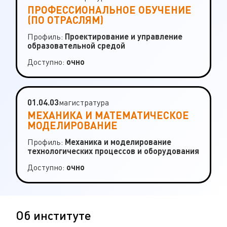
ПРОФЕССИОНАЛЬНОЕ ОБУЧЕНИЕ
(ПО ОТРАСЛЯМ)
Профиль:
Проектирование и управление
образовательной средой
Доступно:
очно
0
1
.
0
4
.
0
3
м
а
г
и
с
т
р
а
т
у
р
а
МЕХАНИКА И МАТЕМАТИЧЕСКОЕ
МОДЕЛИРОВАНИЕ
Профиль:
Механика и моделирование
технологических процессов и оборудования
Доступно:
очно
Об институте