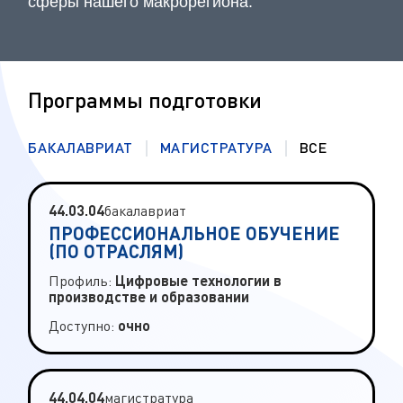
сферы нашего макрорегиона.
Программы подготовки
БАКАЛАВРИАТ
МАГИСТРАТУРА
ВСЕ
4
4
.
0
3
.
0
4
б
а
к
а
л
а
в
р
и
а
т
ПРОФЕССИОНАЛЬНОЕ ОБУЧЕНИЕ
(ПО ОТРАСЛЯМ)
Профиль:
Цифровые технологии в
производстве и образовании
Доступно:
очно
4
4
.
0
4
.
0
4
м
а
г
и
с
т
р
а
т
у
р
а