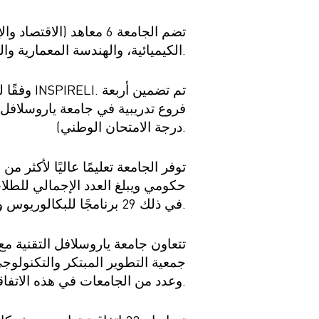
EN
ека
الكيميائية، والهندسة المعمارية والتصميم، والأنظمة الرقمية)، و10 مراكز ومختبرات ابتكارية.
درجة الامتحان الوطني).
في ذلك 29 برنامجًا للبكالوريوس والمتخصصين، و20 برنامجًا للماجستير، و24 برنامجًا للدكتوراه.
تتعاون جامعة ياروسلافل التقنية م
جمعية التطوير المبتكر والتكنولوج
وعدد من الجامعات في هذه الاتفاقية.