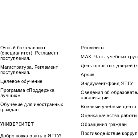
Очный бакалавриат
Реквизиты
(специалитет). Регламент
МАХ. Чаты учебных груп
поступления.
День открытых дверей (к
Магистратура. Регламент
поступления.
Архив
Целевое обучение
Эндаумент-фонд ЯГТУ
Программа «Поддержка
Сведения об образовате
лучших»
организации
Обучение для иностранных
Военный учебный центр
граждан
Оценка качества работ
УНИВЕРСИТЕТ
Обращения граждан
Противодействие корруп
Добро пожаловать в ЯГТУ!