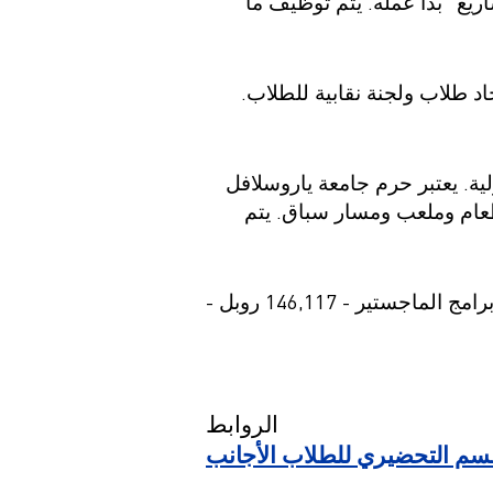
مشاريع" بدأ عمله. يتم توظيف ما
اد طلاب ولجنة نقابية للطلاب
ية. يعتبر حرم جامعة ياروسلافل
4 مساكن ومبنى رياضي وغرفة طعام وملعب ومسار سباق. يتم
الرسوم الدراسية في السنة برامج البكالوريوس والمتخصصة - 135,302 روبل - 219,802 روبل برامج الماجستير - 146,117 روبل -
الروابط
سم التحضيري للطلاب الأجانب