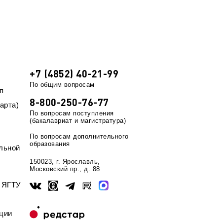
+7 (4852) 40-21-99
По общим вопросам
п
8-800-250-76-77
арта)
По вопросам поступления
(бакалавриат и магистратура)
По вопросам дополнительного
образования
льной
150023, г. Ярославль,
Московский пр., д. 88
ы ЯГТУ
ции