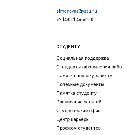
simonovaa@ystu.ru
+7 (4852) 44-66-05
СТУДЕНТУ
Социальная поддержка
Стандарты оформления работ
Памятка первокурсникам
Полезные документы
Памятка студенту
Расписание занятий
Студенческий офис
Центр карьеры
Профком студентов