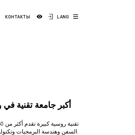
LANG
КОНТАКТЫ
История
Сотрудники и преподаватели
Добро пожаловать в ЯГТУ!
тестация
)
Школам и учреждениям СПО
 по
Промышленным предприятиям
ой
ESP
AR
السفن وهندسة البرمجيات وتكنولوجيا المعلومات والاتصالات والهندسة الميكانيكية وغيرها.
FR
ТУ