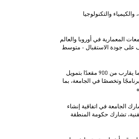
Магистрату
Социальная поддержка
Заочный ба
تضم الجامعة 6 معاهد (الاقتصاد والإدارة، وهندسة البناء والنقل، والهندسة والهندسة الميكانيكية، والكيمياء والتكنولوجيا
Регламент 
Стандарты оформления работ
Очный бака
Профком студентов
Регламент 
Расписание занятий
تعد الجامعة من بين أفضل الجامعات المعمارية في أوروبا والعالم
 ضمن أفضل 20 جامعة في روسيا (التصنيف على جودة الاستقبال - متوسط
توفر الجامعة تعليمًا عاليًا لأكثر من 5000 طالب. في عام 2024، تقبل جامعة ياروسلافل التقنية ما يقارب من 900 مقعدًا بتمويل
ر من 1600. يتم تسجيل الطلاب في 50 ملفًا شخصيًا وبرنامجًا وتخصصًا في الجامعة، بما
رك الجامعة في اتفاقية إنشاء
تقنية، تشارك حكومة المنطقة