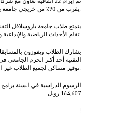
تم إبرام 22 اتفاقية تعاو
يقرب من 90٪ من خريجي جامعة ياروسلافل التقنية بنجاح. يجد الكثيرون عملاً أثناء الدراسة.
يتمتع طلاب جامعة ياروسلافل التق.
تقام الأحداث الرياضية والإبداعية والعلمية والاجتماعية.
يشارك الطلاب ويفوزون بالمسابقات 
توفير مساكن لجميع الطلاب غير المقيمين.
164,607 روبل
!