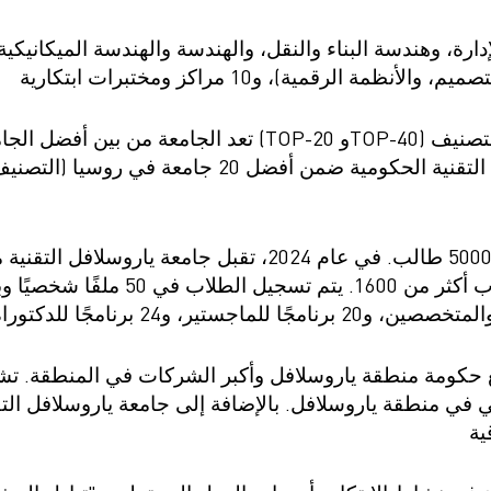
ра. Регламент поступления.
Научно-техническая библиот
калавриат (специалитет).
поступления.
Обращения граждан
лавриат (специалитет).
Противодействие коррупции
поступления.
Наука
 (TOP-20 وTOP-40) وفقًا لتصنيف INSPIRELI. تم تضمين أربعة
Реквизиты
فروع تدريبية في جامعة ياروسلافل التقنية الحكومية ​​
حكومي ويبلغ العدد الإجمالي للطلاب أكث
ع حكومة منطقة ياروسلافل وأكبر الشركات في المنطقة. تشا
ي في منطقة ياروسلافل. بالإضافة إلى جامعة ياروسلافل ال