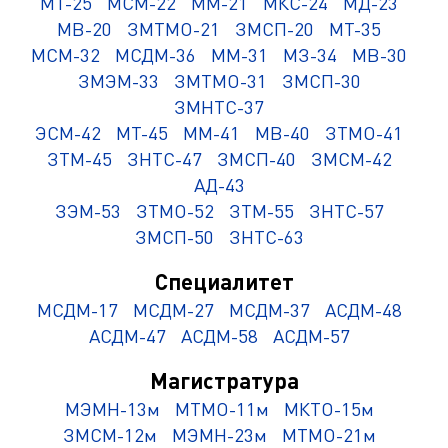
МТ-25
МСМ-22
ММ-21
МКС-24
МД-23
МВ-20
ЗМТМО-21
ЗМСП-20
МТ-35
МСМ-32
МСДМ-36
ММ-31
МЗ-34
МВ-30
ЗМЭМ-33
ЗМТМО-31
ЗМСП-30
ЗМНТС-37
ЭСМ-42
МТ-45
ММ-41
МВ-40
ЗТМО-41
ЗТМ-45
ЗНТС-47
ЗМСП-40
ЗМСМ-42
АД-43
ЗЭМ-53
ЗТМО-52
ЗТМ-55
ЗНТС-57
ЗМСП-50
ЗНТС-63
Специалитет
МСДМ-17
МСДМ-27
МСДМ-37
АСДМ-48
АСДМ-47
АСДМ-58
АСДМ-57
Магистратура
МЭМН-13м
МТМО-11м
МКТО-15м
ЗМСМ-12м
МЭМН-23м
МТМО-21м