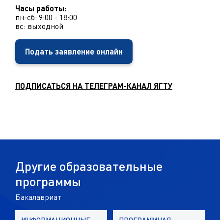
Часы работы:
пн-сб: 9:00 - 18:00
вс: выходной
Подать заявление онлайн
ПОДПИСАТЬСЯ НА ТЕЛЕГРАМ-КАНАЛ ЯГТУ
Д
р
у
г
и
е
о
б
р
а
з
о
в
а
т
е
л
ь
н
ы
е
п
р
о
г
р
а
м
м
ы
Бакалавриат
И
Н
Ф
О
Р
М
А
Ц
И
О
Н
Н
Ы
Е
П
Р
О
Г
Р
А
М
М
Н
А
Я