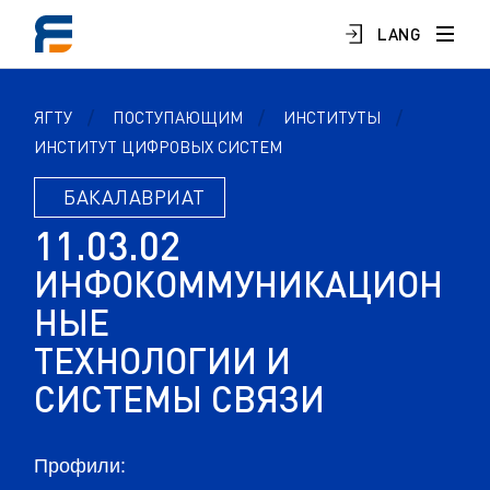
LANG
ЯГТУ
ПОСТУПАЮЩИМ
ИНСТИТУТЫ
ИНСТИТУТ ЦИФРОВЫХ СИСТЕМ
БАКАЛАВРИАТ
1
1
.
0
3
.
0
2
И
Н
Ф
О
К
О
М
М
У
Н
И
К
А
Ц
И
О
Н
Н
Ы
Е
Т
Е
Х
Н
О
Л
О
Г
И
И
И
С
И
С
Т
Е
М
Ы
С
В
Я
З
И
Профили: