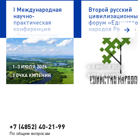
I Международная
Второй русский
научно-
цивилизационн
практическая
форум «Единство
конференция
народов России»
«Экологическая
безопасность
водных объектов»
1-3 ИЮЛЯ 2026
4-5 ИЮЛЯ 2026
ТОЧКА КИПЕНИЯ
ЯГТУ, А КОРПУС
+7 (4852) 40-21-99
По общим вопросам