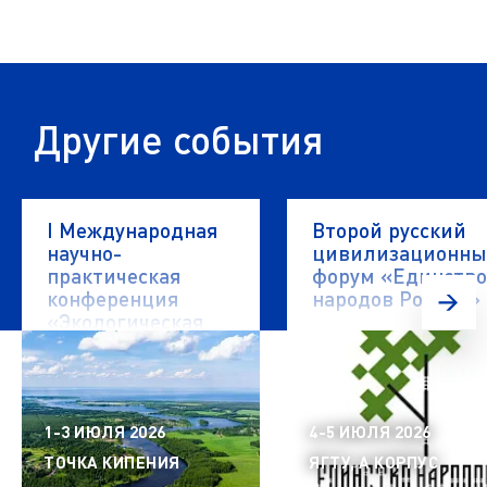
Другие события
I Международная
Второй русский
научно-
цивилизационн
практическая
форум «Единство
конференция
народов России»
«Экологическая
безопасность
водных объектов»
1-3 ИЮЛЯ 2026
4-5 ИЮЛЯ 2026
ТОЧКА КИПЕНИЯ
ЯГТУ, А КОРПУС