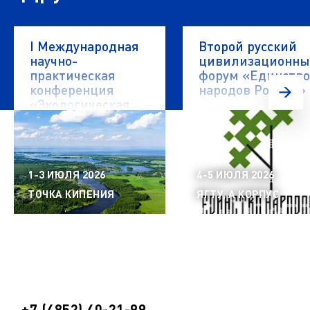
I Международная
Второй русский
научно-
цивилизационн
практическая
форум «Единство
конференция
народов России»
«Экологическая
безопасность
водных объектов»
1-3 ИЮЛЯ 2026
4-5 ИЮЛЯ 2026
ТОЧКА КИПЕНИЯ
ЯГТУ, А КОРПУС
+7 (4852) 40-21-99