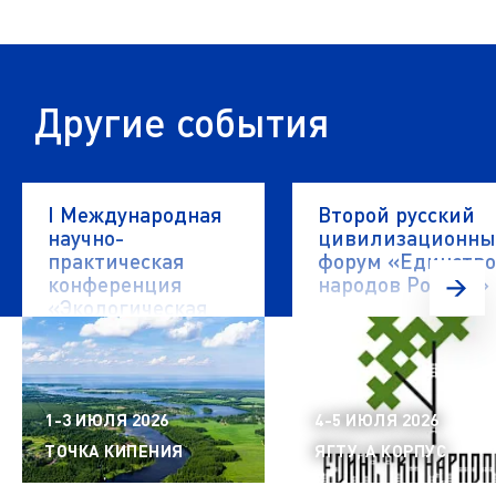
Другие события
I Международная
Второй русский
научно-
цивилизационн
практическая
форум «Единство
конференция
народов России»
«Экологическая
безопасность
водных объектов»
1-3 ИЮЛЯ 2026
4-5 ИЮЛЯ 2026
ТОЧКА КИПЕНИЯ
ЯГТУ, А КОРПУС