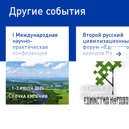
Другие события
I Международная
Второй русский
научно-
цивилизационн
практическая
форум «Единство
конференция
народов России»
«Экологическая
безопасность
водных объектов»
1-3 ИЮЛЯ 2026
4-5 ИЮЛЯ 2026
ТОЧКА КИПЕНИЯ
ЯГТУ, А КОРПУС