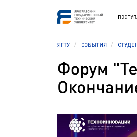
ПОСТУ
СНО
ЯГТУ
СОБЫТИЯ
СТУДЕ
Программа
ESP
Etudes unive
étrangers (F
Форум "Т
Section prép
Памятка первокурсникам
étrangers (F
Окончание
Студенческий офис
Studium für
Центр карьеры
Vorbereitung
ausländisch
Правовой ликбез
Preparation 
Polytech Connect
students (E
Памятка студенту
Education fo
Аспиранту
Обучение д
Полезные документы