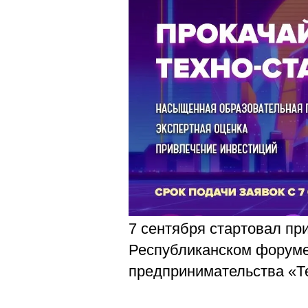
Магистрату
Социальная поддержка
Заочный ба
Регламент 
Стандарты оформления работ
Очный бака
Профком студентов
Регламент 
Расписание занятий
7 сентября стартовал при
Республиканском форум
предпринимательства «Т