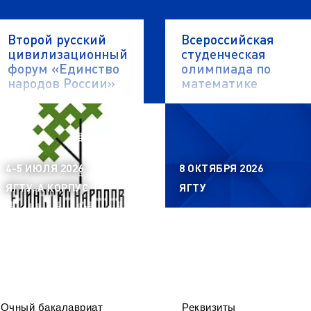
Второй русский
Всероссийская
цивилизационный
студенческая
форум «Единство
олимпиада по
народов России»
математике
4-5 ИЮЛЯ 2026
8 ОКТЯБРЯ 2026
ЯГТУ, А КОРПУС
ЯГТУ
Очный бакалавриат
Реквизиты