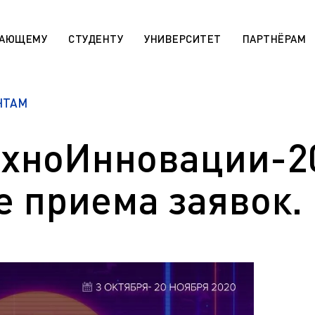
ПАЮЩЕМУ
СТУДЕНТУ
УНИВЕРСИТЕТ
ПАРТНЁРАМ
НТАМ
 «Поддержка лучших»
Сотруднику
rsitaires pour les étudiants
МАХ. Чаты учебных групп
r)
ехноИнновации-2
Государственная научная ат
aratoire pour les étudiants
День открытых дверей (карта
r)
 приема заявок.
Архив
 die ausländischen Bürger (De)
Правила приема на обучение
sabteilung für die
программам СПО
en Bürger (De)
Эндаумент-фонд ЯГТУ
programs for international
n)
Сведения об образовательн
организации
r international students (En)
Военный учебный центр
ля иностранных граждан
Оценка качества работы ЯГ