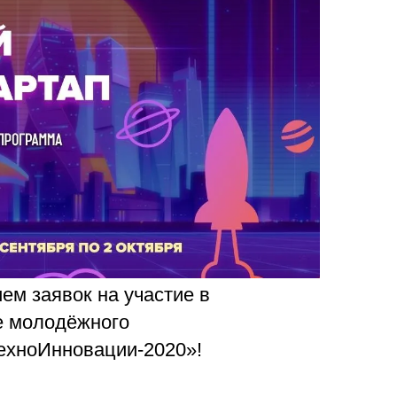
ра. Регламент поступления.
Научно-техническая библиот
калавриат (специалитет).
поступления.
Обращения граждан
лавриат (специалитет).
Противодействие коррупции
поступления.
Наука
Реквизиты
ем заявок на участие в
е молодёжного
ехноИнновации-2020»!