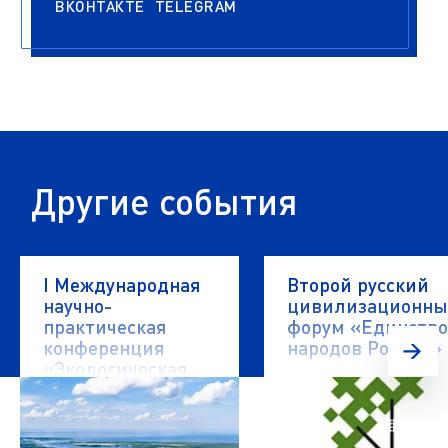
ВКОНТАКТЕ
TELEGRAM
Другие события
I Международная
Второй русский
научно-
цивилизационн
практическая
форум «Единство
конференция
народов России»
«Экологическая
безопасность
водных объектов»