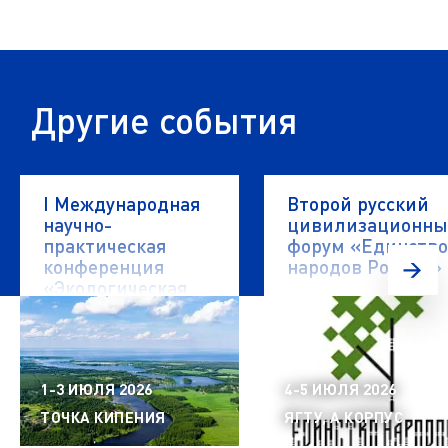
Другие события
I Международная
Второй русский
научно-
цивилизационн
практическая
форум «Единство
конференция
народов России»
«Экологическая
безопасность
водных объектов»
1-3 ИЮЛЯ 2026
4-5 ИЮЛЯ 2026
ТОЧКА КИПЕНИЯ
ЯГТУ, А КОРПУС