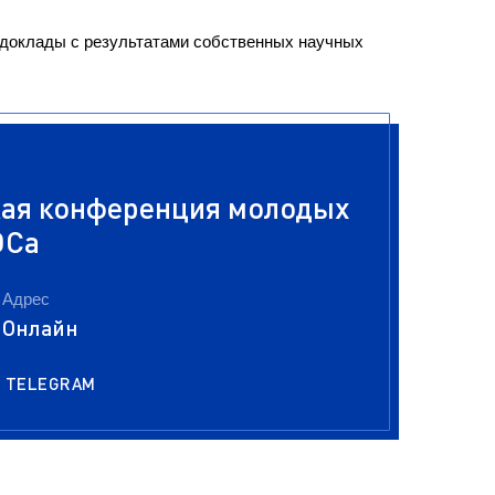
ра. Регламент поступления.
Научно-техническая библиот
калавриат (специалитет).
доклады с результатами собственных научных
поступления.
Обращения граждан
лавриат (специалитет).
Противодействие коррупции
поступления.
Наука
Реквизиты
кая конференция молодых
ОСа
Адрес
Онлайн
TELEGRAM