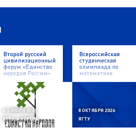
я
Второй русский
Всероссийская
цивилизационный
студенческая
форум «Единство
олимпиада по
народов России»
математике
4-5 ИЮЛЯ 2026
8 ОКТЯБРЯ 2026
ЯГТУ, А КОРПУС
ЯГТУ