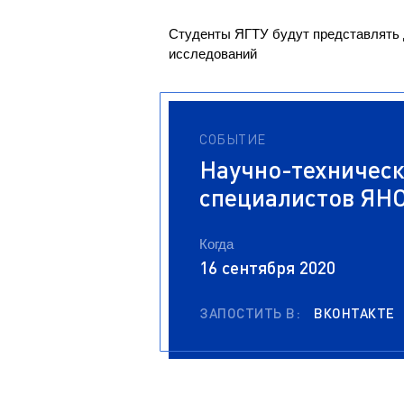
Магистрату
Социальная поддержка
Заочный ба
Студенты ЯГТУ будут представлять 
Регламент 
Стандарты оформления работ
исследований
Очный бака
Профком студентов
Регламент 
Расписание занятий
СОБЫТИЕ
Научно-техничес
специалистов ЯН
Когда
16 сентября 2020
ЗАПОСТИТЬ В:
ВКОНТАКТЕ