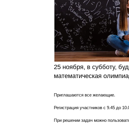
Магистрату
Социальная поддержка
Заочный ба
Регламент 
Стандарты оформления работ
Очный бака
Профком студентов
Регламент 
Расписание занятий
25 ноября, в субботу, бу
математическая олимпиа
Приглашаются все желающие.
Регистрация участников с 9.45 до 10.
При решении задач можно пользовать