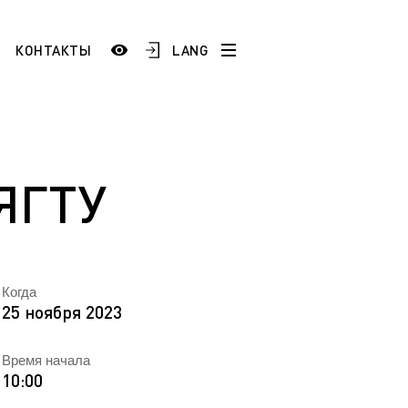
LANG
КОНТАКТЫ
История
Сотрудники и преподаватели
Добро пожаловать в ЯГТУ!
ЯГТУ
тестация
)
Школам и учреждениям СПО
 по
Промышленным предприятиям
Когда
25 ноября 2023
ой
ESP
Время начала
AR
10:00
FR
ТУ