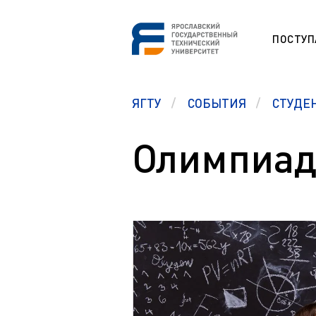
ПОСТУ
СНО
ЯГТУ
СОБЫТИЯ
СТУДЕ
Программа
ESP
Etudes unive
étrangers (F
Олимпиад
Section prép
Памятка первокурсникам
étrangers (F
Студенческий офис
Studium für
Центр карьеры
Vorbereitung
ausländisch
Правовой ликбез
Preparation 
Polytech Connect
students (E
Памятка студенту
Education fo
Аспиранту
Обучение д
Полезные документы