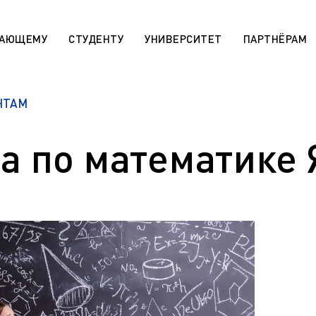
ПАЮЩЕМУ
СТУДЕНТУ
УНИВЕРСИТЕТ
ПАРТНЁРАМ
НТАМ
 «Поддержка лучших»
Сотруднику
rsitaires pour les étudiants
МАХ. Чаты учебных групп
r)
а по математике 
Государственная научная ат
aratoire pour les étudiants
День открытых дверей (карта
r)
Архив
 die ausländischen Bürger (De)
Правила приема на обучение
sabteilung für die
программам СПО
en Bürger (De)
Эндаумент-фонд ЯГТУ
programs for international
n)
Сведения об образовательн
организации
r international students (En)
Военный учебный центр
ля иностранных граждан
Оценка качества работы ЯГ