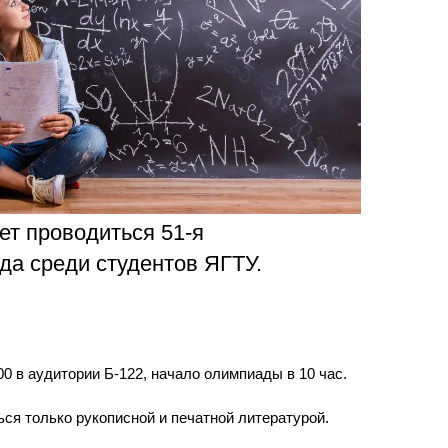
ра. Регламент поступления.
Научно-техническая библиот
калавриат (специалитет).
поступления.
Обращения граждан
лавриат (специалитет).
Противодействие коррупции
поступления.
Наука
Реквизиты
дет проводиться 51-я
да среди студентов ЯГТУ.
00 в аудитории Б-122, начало олимпиады в 10 час.
ся только рукописной и печатной литературой.