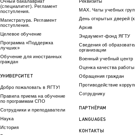
Очный бакалавриат
Реквизиты
(специалитет). Регламент
МАХ. Чаты учебных груп
поступления.
День открытых дверей (к
Магистратура. Регламент
поступления.
Архив
Целевое обучение
Эндаумент-фонд ЯГТУ
Программа «Поддержка
Сведения об образовате
лучших»
организации
Обучение для иностранных
Военный учебный центр
граждан
Оценка качества работ
УНИВЕРСИТЕТ
Обращения граждан
Противодействие корруп
Добро пожаловать в ЯГТУ!
Сотруднику
Правила приема на обучение
по программам СПО
ПАРТНЁРАМ
Сотрудники и преподаватели
Наука
LANGUAGES
История
КОНТАКТЫ