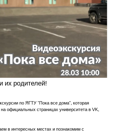
ра. Регламент поступления.
Научно-техническая библиот
калавриат (специалитет).
поступления.
Обращения граждан
лавриат (специалитет).
Противодействие коррупции
поступления.
Наука
Реквизиты
 их родителей!
скурсии по ЯГТУ "Пока все дома", которая
0 на официальных страницах университета в VK,
ем в интересных местах и познакомим с