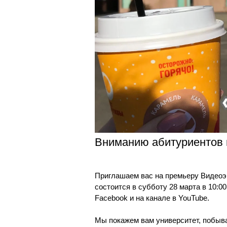
Магистрату
Социальная поддержка
Заочный ба
Регламент 
Стандарты оформления работ
Очный бака
Профком студентов
Регламент 
Расписание занятий
Вниманию абитуриентов и
Приглашаем вас на премьеру Видеоэк
состоится в субботу 28 марта в 10:0
Facebook и на канале в YouTube.
Мы покажем вам университет, побыва