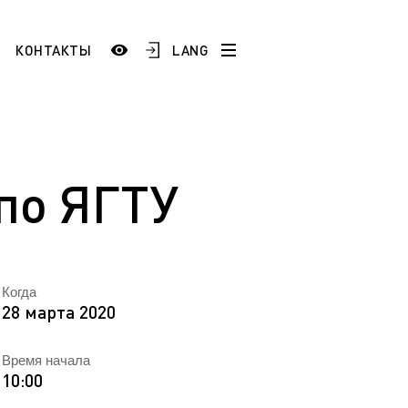
LANG
КОНТАКТЫ
История
Сотрудники и преподаватели
Добро пожаловать в ЯГТУ!
по ЯГТУ
тестация
)
Школам и учреждениям СПО
 по
Промышленным предприятиям
Когда
28 марта 2020
ой
ESP
Время начала
AR
10:00
FR
ТУ