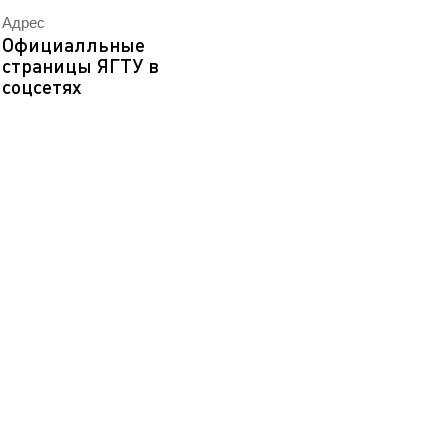
EN
Адрес
ека
Официалльные
страницы ЯГТУ в
соцсетях