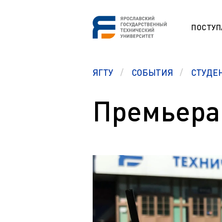
ПОСТУ
СНО
ЯГТУ
СОБЫТИЯ
СТУДЕ
Программа
ESP
Etudes unive
étrangers (F
Премьера
Section prép
Памятка первокурсникам
étrangers (F
Студенческий офис
Studium für
Центр карьеры
Vorbereitung
ausländisch
Правовой ликбез
Preparation 
Polytech Connect
students (E
Памятка студенту
Education fo
Аспиранту
Обучение д
Полезные документы