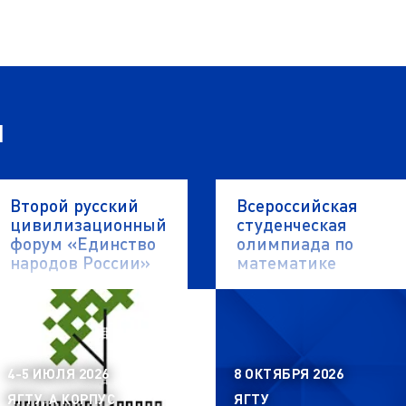
я
Второй русский
Всероссийская
цивилизационный
студенческая
форум «Единство
олимпиада по
народов России»
математике
4-5 ИЮЛЯ 2026
8 ОКТЯБРЯ 2026
ЯГТУ, А КОРПУС
ЯГТУ