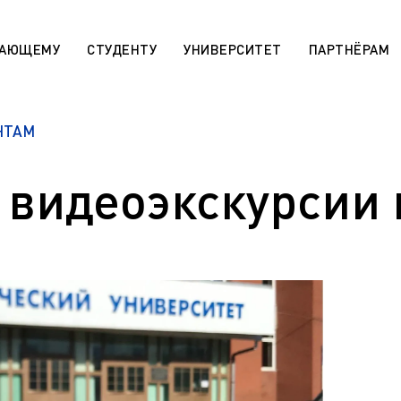
ПАЮЩЕМУ
СТУДЕНТУ
УНИВЕРСИТЕТ
ПАРТНЁРАМ
НТАМ
 «Поддержка лучших»
Сотруднику
rsitaires pour les étudiants
МАХ. Чаты учебных групп
r)
 видеоэкскурсии 
Государственная научная ат
aratoire pour les étudiants
День открытых дверей (карта
r)
Архив
 die ausländischen Bürger (De)
Правила приема на обучение
sabteilung für die
программам СПО
en Bürger (De)
Эндаумент-фонд ЯГТУ
programs for international
n)
Сведения об образовательн
организации
r international students (En)
Военный учебный центр
ля иностранных граждан
Оценка качества работы ЯГ