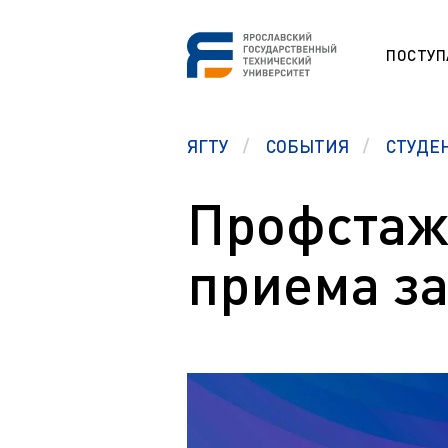
ПОСТУ
СНО
ЯГТУ
СОБЫТИЯ
СТУДЕ
Программа
ESP
Etudes unive
étrangers (F
Профстаж
Section prép
Памятка первокурсникам
étrangers (F
приема за
Студенческий офис
Studium für
Центр карьеры
Vorbereitung
ausländisch
Правовой ликбез
Preparation 
Polytech Connect
students (E
Памятка студенту
Education fo
Аспиранту
Обучение д
Полезные документы