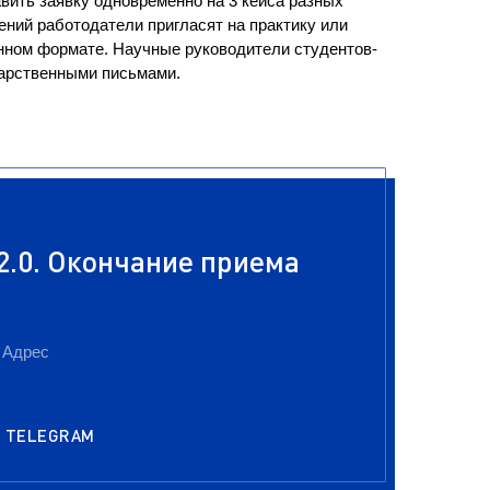
вить заявку одновременно на 3 кейса разных
ний работодатели пригласят на практику или
онном формате. Научные руководители студентов-
арственными письмами.
.0. Окончание приема
Адрес
TELEGRAM