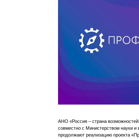
Магистрату
Социальная поддержка
Заочный ба
Регламент 
Стандарты оформления работ
Очный бака
Профком студентов
Регламент 
Расписание занятий
АНО «Россия – страна возможно
совместно с Министерством науки и
продолжают реализацию проекта «Пр