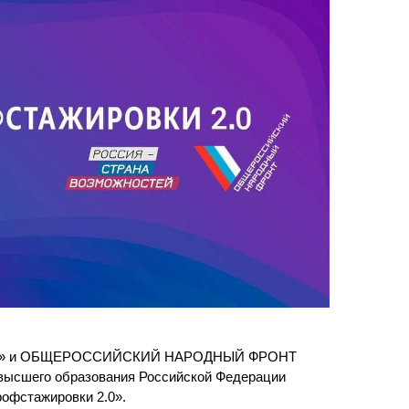
ра. Регламент поступления.
Научно-техническая библиот
калавриат (специалитет).
поступления.
Обращения граждан
лавриат (специалитет).
Противодействие коррупции
поступления.
Наука
Реквизиты
стей» и ОБЩЕРОССИЙСКИЙ НАРОДНЫЙ ФРОНТ
 высшего образования Российской Федерации
офстажировки 2.0».