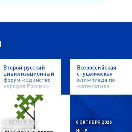
я
Второй русский
Всероссийская
цивилизационный
студенческая
форум «Единство
олимпиада по
народов России»
математике
4-5 ИЮЛЯ 2026
8 ОКТЯБРЯ 2026
ЯГТУ, А КОРПУС
ЯГТУ