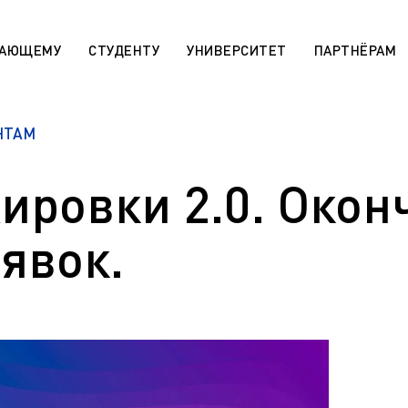
ПАЮЩЕМУ
СТУДЕНТУ
УНИВЕРСИТЕТ
ПАРТНЁРАМ
НТАМ
 «Поддержка лучших»
Сотруднику
rsitaires pour les étudiants
МАХ. Чаты учебных групп
r)
ировки 2.0. Окон
Государственная научная ат
aratoire pour les étudiants
День открытых дверей (карта
r)
явок.
Архив
 die ausländischen Bürger (De)
Правила приема на обучение
sabteilung für die
программам СПО
en Bürger (De)
Эндаумент-фонд ЯГТУ
programs for international
n)
Сведения об образовательн
организации
r international students (En)
Военный учебный центр
ля иностранных граждан
Оценка качества работы ЯГ