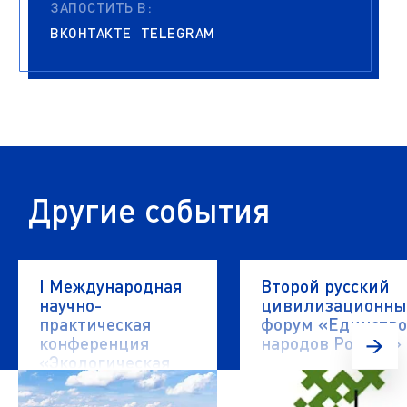
ЗАПОСТИТЬ В:
ВКОНТАКТЕ
TELEGRAM
Другие события
I Международная
Второй русский
научно-
цивилизационн
практическая
форум «Единство
конференция
народов России»
«Экологическая
безопасность
водных объектов»