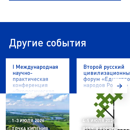
Другие события
I Международная
Второй русский
научно-
цивилизационн
практическая
форум «Единство
конференция
народов России»
«Экологическая
безопасность
водных объектов»
1-3 ИЮЛЯ 2026
4-5 ИЮЛЯ 2026
ТОЧКА КИПЕНИЯ
ЯГТУ, А КОРПУС