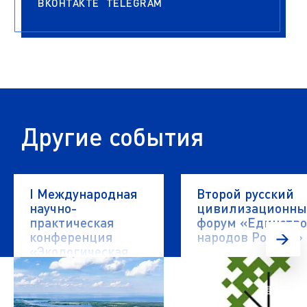
ВКОНТАКТЕ
TELEGRAM
Другие события
I Международная
Второй русский
научно-
цивилизационн
практическая
форум «Единство
конференция
народов России»
«Экологическая
безопасность
водных объектов»