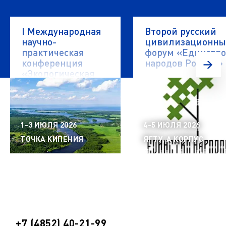
I Международная
Второй русский
научно-
цивилизационн
практическая
форум «Единство
конференция
народов России»
«Экологическая
безопасность
водных объектов»
1-3 ИЮЛЯ 2026
4-5 ИЮЛЯ 2026
ТОЧКА КИПЕНИЯ
ЯГТУ, А КОРПУС
+7 (4852) 40-21-99