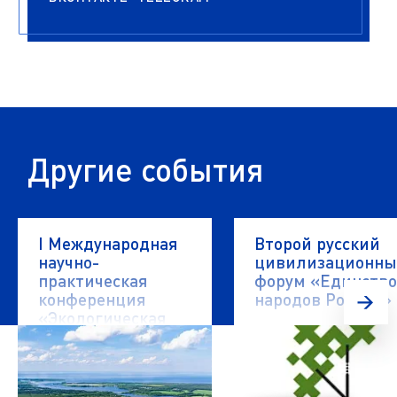
Другие события
I Международная
Второй русский
научно-
цивилизационн
практическая
форум «Единство
конференция
народов России»
«Экологическая
безопасность
водных объектов»