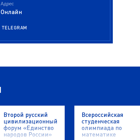
Адрес
Онлайн
TELEGRAM
я
Второй русский
Всероссийская
цивилизационный
студенческая
форум «Единство
олимпиада по
народов России»
математике