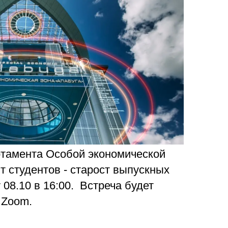
ра. Регламент поступления.
Научно-техническая библиот
калавриат (специалитет).
поступления.
Обращения граждан
лавриат (специалитет).
Противодействие коррупции
поступления.
Наука
Реквизиты
тамента Особой экономической
 студентов - старост выпускных
 08.10 в 16:00. Встреча будет
 Zoom.