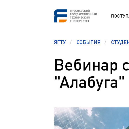
ПОСТУ
СНО
ЯГТУ
СОБЫТИЯ
СТУДЕ
Программа
ESP
Etudes unive
étrangers (F
Вебинар 
Section prép
Памятка первокурсникам
étrangers (F
"Алабуга"
Студенческий офис
Studium für
Центр карьеры
Vorbereitung
ausländisch
Правовой ликбез
Preparation 
Polytech Connect
students (E
Памятка студенту
Education fo
Аспиранту
Обучение д
Полезные документы