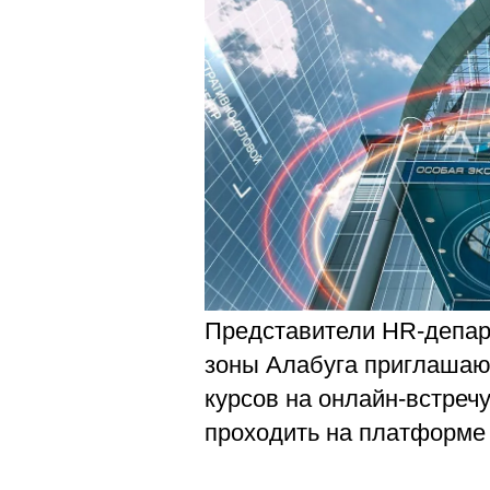
Магистрату
Социальная поддержка
Заочный ба
Регламент 
Стандарты оформления работ
Очный бака
Профком студентов
Регламент 
Расписание занятий
Представители HR-депар
зоны Алабуга приглашают
курсов на онлайн-встречу
проходить на платформе