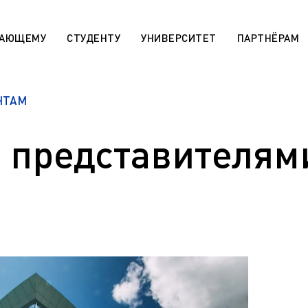
ПАЮЩЕМУ
СТУДЕНТУ
УНИВЕРСИТЕТ
ПАРТНЁРАМ
НТАМ
 «Поддержка лучших»
Сотруднику
rsitaires pour les étudiants
МАХ. Чаты учебных групп
r)
с представителям
Государственная научная ат
aratoire pour les étudiants
День открытых дверей (карта
r)
Архив
 die ausländischen Bürger (De)
Правила приема на обучение
sabteilung für die
программам СПО
en Bürger (De)
Эндаумент-фонд ЯГТУ
programs for international
n)
Сведения об образовательн
организации
r international students (En)
Военный учебный центр
ля иностранных граждан
Оценка качества работы ЯГ