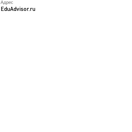
Адрес
EN
ека
EduAdvisor.ru