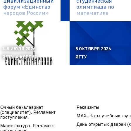
цивилизационный
студенческая
форум «Единство
олимпиада по
народов России»
математике
4-5 ИЮЛЯ 2026
8 ОКТЯБРЯ 2026
ЯГТУ, А КОРПУС
ЯГТУ
Очный бакалавриат
Реквизиты
(специалитет). Регламент
МАХ. Чаты учебных груп
поступления.
День открытых дверей (к
Магистратура. Регламент
поступления.