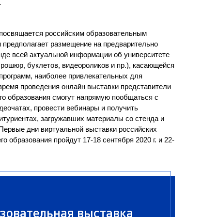
.
ра. Регламент поступления.
Научно-техническая библиот
калавриат (специалитет).
поступления.
Обращения граждан
u посвящается российским образовательным
лавриат (специалитет).
Противодействие коррупции
и предполагает размещение на предварительно
поступления.
нде всей актуальной информации об университете
Наука
брошюр, буклетов, видеороликов и пр.), касающейся
Реквизиты
программ, наиболее привлекательных для
время проведения онлайн выставки представители
го образования смогут напрямую пообщаться с
деочатах, провести вебинары и получить
итуриентах, загружавших материалы со стенда и
 Первые дни виртуальной выставки российских
 образования пройдут 17-18 сентября 2020 г. и 22-
зовательная выставка