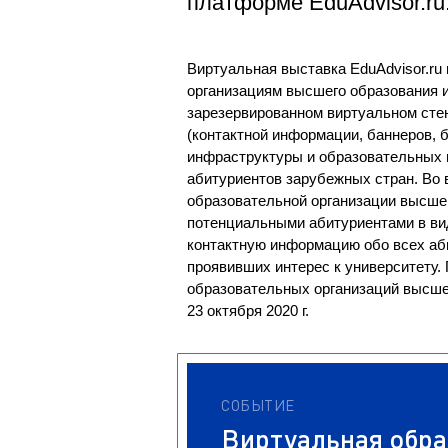
платформе EduAdvisor.ru
Магистрату
Социальная поддержка
Заочный ба
Регламент 
Стандарты оформления работ
Виртуальная выставка EduAdvisor.r
Очный бака
Профком студентов
организациям высшего образования 
Регламент 
Расписание занятий
зарезервированном виртуальном сте
(контактной информации, баннеров, 
инфраструктуры и образовательных 
абитуриентов зарубежных стран. Во 
образовательной организации высше
потенциальными абитуриентами в ви
контактную информацию обо всех аб
проявивших интерес к университету.
образовательных организаций высшего
23 октября 2020 г.
СОБЫТИЕ
Виртуальная обра