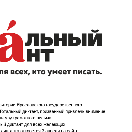
ра. Регламент поступления.
Научно-техническая библиот
калавриат (специалитет).
поступления.
Обращения граждан
лавриат (специалитет).
Противодействие коррупции
поступления.
Наука
Реквизиты
ерритории Ярославского государственного
"Тотальный диктант, призванный привлечь внимание
льтуру грамотного письма.
ный диктант для всех желающих.
диктанта откроется 3 апреля на сайте