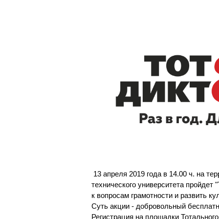
Магистрату
Социальная поддержка
Заочный ба
Регламент 
Стандарты оформления работ
Очный бака
Профком студентов
Регламент 
Расписание занятий
13 апреля 2019 года в 14.00 ч. на т
технического университета пройдет 
к вопросам грамотности и развить ку
Суть акции - добровольный бесплат
Регистрация на площадки Тотального 