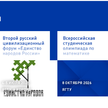
я
Второй русский
Всероссийская
цивилизационный
студенческая
форум «Единство
олимпиада по
народов России»
математике
4-5 ИЮЛЯ 2026
8 ОКТЯБРЯ 2026
ЯГТУ, А КОРПУС
ЯГТУ