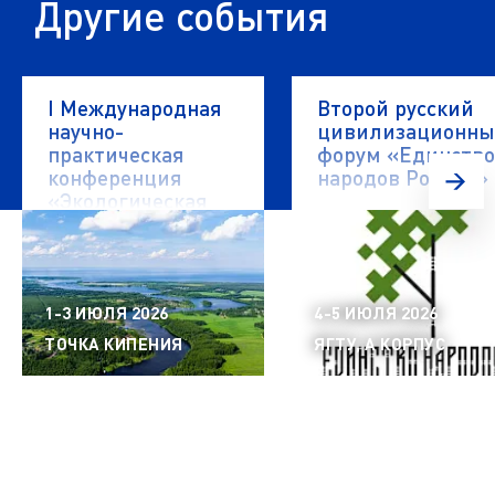
Другие события
I Международная
Второй русский
научно-
цивилизационн
практическая
форум «Единство
конференция
народов России»
«Экологическая
безопасность
водных объектов»
1-3 ИЮЛЯ 2026
4-5 ИЮЛЯ 2026
ТОЧКА КИПЕНИЯ
ЯГТУ, А КОРПУС