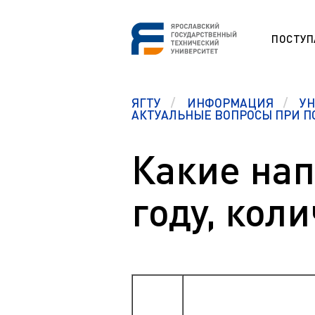
ПОСТУ
СНО
ЯГТУ
ИНФОРМАЦИЯ
У
Программа
ESP
АКТУАЛЬНЫЕ ВОПРОСЫ ПРИ П
Etudes unive
étrangers (F
Какие нап
Section prép
Памятка первокурсникам
étrangers (F
Студенческий офис
Studium für
году, кол
Центр карьеры
Vorbereitung
ausländisch
Правовой ликбез
Preparation 
Polytech Connect
students (E
Памятка студенту
Education fo
Аспиранту
Обучение д
Полезные документы