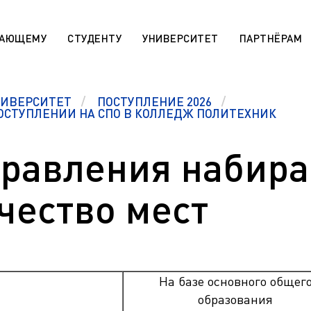
ПАЮЩЕМУ
СТУДЕНТУ
УНИВЕРСИТЕТ
ПАРТНЁРАМ
НИВЕРСИТЕТ
ПОСТУПЛЕНИЕ 2026
 «Поддержка лучших»
Сотруднику
ОСТУПЛЕНИИ НА СПО В КОЛЛЕДЖ ПОЛИТЕХНИК
rsitaires pour les étudiants
МАХ. Чаты учебных групп
r)
Государственная научная ат
равления набира
aratoire pour les étudiants
День открытых дверей (карта
r)
Архив
 die ausländischen Bürger (De)
ичество мест
Правила приема на обучение
sabteilung für die
программам СПО
en Bürger (De)
Эндаумент-фонд ЯГТУ
programs for international
n)
Сведения об образовательн
организации
r international students (En)
На базе основного общег
Военный учебный центр
ля иностранных граждан
образования
Оценка качества работы ЯГ