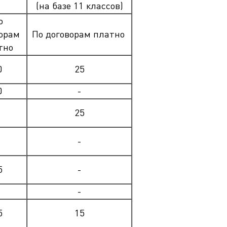
(на базе 11 классов)
EN
ека
о
орам
По договорам платно
тно
0
25
0
-
25
-
5
-
-
5
15