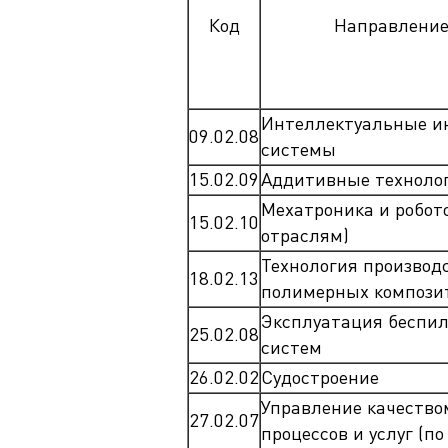
Магистрату
Код
Направление
Социальная поддержка
Заочный ба
Регламент 
Стандарты оформления работ
Очный бака
Профком студентов
Регламент 
Расписание занятий
Интеллектуальные и
09.02.08
системы
15.02.09
Аддитивные техноло
Мехатроника и робот
15.02.10
отраслям)
Технология производ
18.02.13
полимерных компози
Эксплуатация беспи
25.02.08
систем
26.02.02
Судостроение
Управление качество
27.02.07
процессов и услуг (по