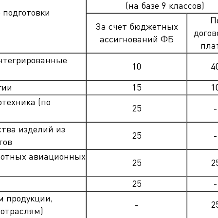
ра. Регламент поступления.
(на базе 9 классов)
 подготовки
Научно-техническая библиот
калавриат (специалитет).
П
поступления.
За счет бюджетных
Обращения граждан
догов
ассигнований ФБ
лавриат (специалитет).
Противодействие коррупции
пла
поступления.
Наука
нтегрированные
10
4
Реквизиты
гии
15
1
отехника (по
25
-
ства изделий из
25
-
тов
лотных авиационных
25
2
25
-
м продукции,
-
2
 отраслям)