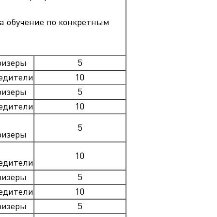
на обучение по конкретным
ризеры
5
едители
10
ризеры
5
едители
10
5
ризеры
10
едители
ризеры
5
едители
10
ризеры
5