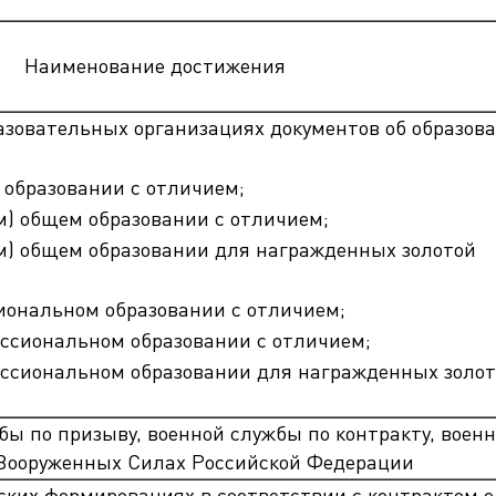
ра. Регламент поступления.
Научно-техническая библиот
калавриат (специалитет).
поступления.
Обращения граждан
Наименование достижения
лавриат (специалитет).
Противодействие коррупции
поступления.
азовательных организациях документов об образова
Наука
Реквизиты
 образовании с отличием;
м) общем образовании с отличием;
ом) общем образовании для награжденных золотой
иональном образовании с отличием;
ссиональном образовании с отличием;
ссиональном образовании для награжденных золо
ы по призыву, военной службы по контракту, воен
Вооруженных Силах Российской Федерации
ских формированиях в соответствии с контрактом о