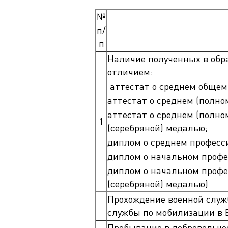
Магистрату
Социальная поддержка
№
Заочный ба
Регламент 
Стандарты оформления работ
п/
Очный бака
Профком студентов
п
Регламент 
Расписание занятий
Наличие полученных в обр
отличием:
аттестат о среднем общем
аттестат о среднем (полно
аттестат о среднем (полн
1
(серебряной) медалью;
диплом о среднем професс
диплом о начальном профе
диплом о начальном профе
(серебряной) медалью)
Прохождение военной служб
службы по мобилизации в 
Пребывание в добровольче