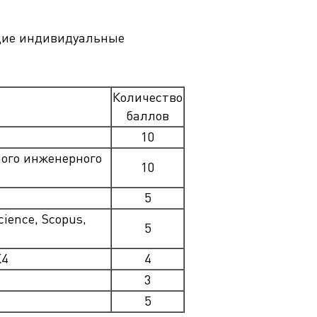
щие индивидуальные
Количество
баллов
10
ого инженерного
10
5
ience, Scopus,
5
К4
4
3
5