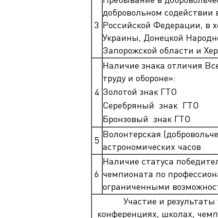
добровольном содействии 
3
Российской Федерации, в 
Украины, Донецкой Народн
Запорожской области и Хер
Наличие знака отличия Все
труду и обороне»:
Золотой знак ГТО
4
Серебряный знак ГТО
Бронзовый знак ГТО
Волонтерская (добровольче
5
астрономических часов
Наличие статуса победител
6
чемпионата по профессион
ограниченными возможнос
Участие и результаты
конференциях, школах, чемп