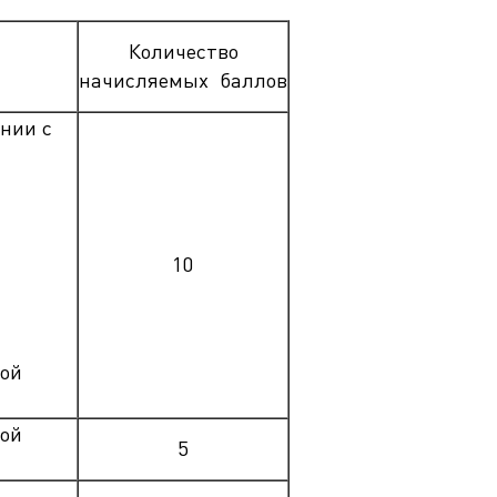
EN
ека
Количество
начисляемых баллов
нии с
10
той
ной
5