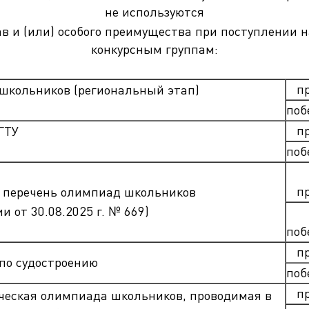
не используются
в и (или) особого преимущества при поступлении 
конкурсным группам:
п
школьников (региональный этап)
поб
п
ГТУ
поб
п
 перечень олимпиад школьников
 от 30.08.2025 г. № 669)
поб
п
по судостроению
поб
п
еская олимпиада школьников, проводимая в