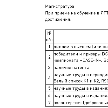
Магистратура
При приеме на обучение в Я
достижения:
№
п/п
1
диплом о высшем (или вы
победители и призеры ВС
2
чемпионата «CASE‑IN», В
3
наличие патента
научные труды в периодик
4
Белый список К1 и К2, RS
5
научные труды в изданиях
6
научные труды в издания
7
волонтерская (добровольч