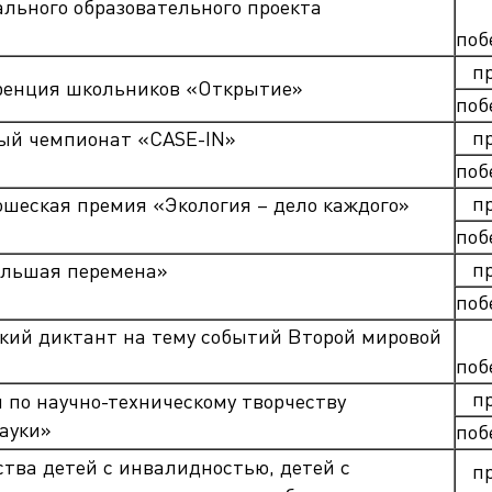
льного образовательного проекта
поб
п
ренция школьников «Открытие»
поб
п
й чемпионат «CASE-IN»
поб
п
шеская премия «Экология – дело каждого»
поб
п
ольшая перемена»
поб
ий диктант на тему событий Второй мировой
поб
п
 по научно-техническому творчеству
ауки»
поб
ства детей с инвалидностью, детей с
п