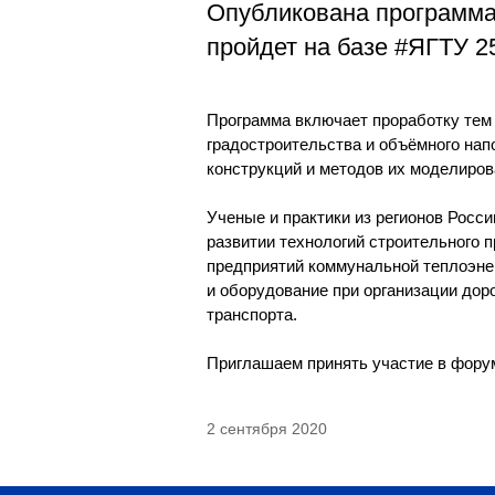
Магистрату
Опубликована программ
Социальная поддержка
Заочный ба
пройдет на базе #ЯГТУ 25
Регламент 
Стандарты оформления работ
Очный бака
Профком студентов
Регламент 
Программа включает проработку тем
Расписание занятий
градостроительства и объёмного нап
конструкций и методов их моделиров
Ученые и практики из регионов Росс
развитии технологий строительного 
предприятий коммунальной теплоэне
и оборудование при организации дор
транспорта.
Приглашаем принять участие в фору
2 сентября 2020