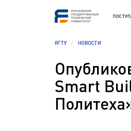
ПОСТУ
СНО
ЯГТУ
НОВОСТИ
Программа
ESP
Etudes unive
étrangers (F
Опублико
Section prép
Памятка первокурсникам
étrangers (F
Студенческий офис
Smart Bui
Studium für
Центр карьеры
Vorbereitung
ausländisch
Правовой ликбез
Политеха
Preparation 
Polytech Connect
students (E
Памятка студенту
Education fo
Аспиранту
Обучение д
Полезные документы