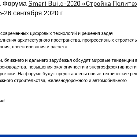
ра. Регламент поступления.
Smart Build-2020 «Стройка Полите
а Форума
Научно-техническая библиот
калавриат (специалитет).
-26 сентября 2020 г.
поступления.
Обращения граждан
лавриат (специалитет).
Противодействие коррупции
поступления.
 современных цифровых технологий и решения задач
Наука
олнения архитектурного пространства, прогрессивных строител
Реквизиты
ания, проектирования и расчета.
ии, ближнего и дальнего зарубежья обсудят мировые тенденции 
производства, повышения экологичности и энергоэффективности
ргетики. На форуме будут представлены новые технические ре
ожного строительства, железнодорожного и автомобильного
ме!