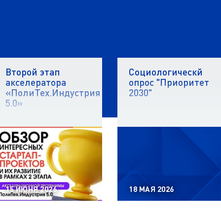
и
Второй этап
Социологическй
акселератора
опрос "Приоритет
«ПолиТех.Индустрия
2030"
5.0»
15 ИЮНЯ 2026
18 МАЯ 2026