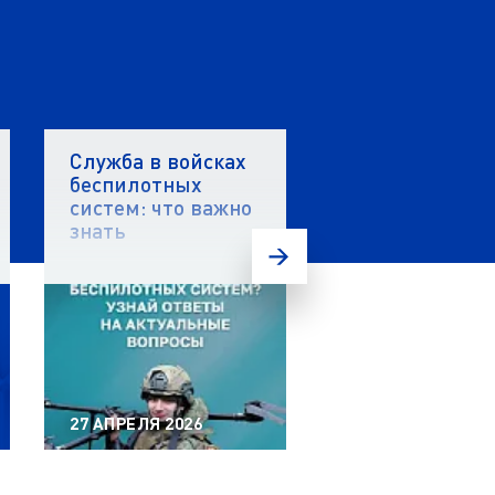
Служба в войсках
Стартовал вто
беспилотных
этап акселера
систем: что важно
«ПолиТех.Инд
знать
5.0» в ЯГТУ!
27 АПРЕЛЯ 2026
20 АПРЕЛЯ 2026