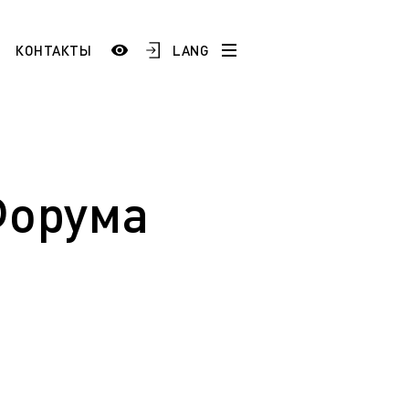
LANG
КОНТАКТЫ
История
Сотрудники и преподаватели
Добро пожаловать в ЯГТУ!
Форума
тестация
)
Школам и учреждениям СПО
 по
Промышленным предприятиям
ой
ESP
AR
FR
ТУ