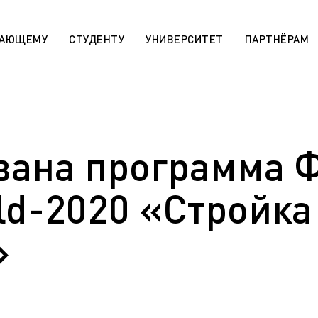
ПАЮЩЕМУ
СТУДЕНТУ
УНИВЕРСИТЕТ
ПАРТНЁРАМ
 «Поддержка лучших»
Сотруднику
rsitaires pour les étudiants
МАХ. Чаты учебных групп
r)
вана программа 
Государственная научная ат
aratoire pour les étudiants
День открытых дверей (карта
r)
Архив
ld-2020 «Стройка
 die ausländischen Bürger (De)
Правила приема на обучение
sabteilung für die
программам СПО
en Bürger (De)
»
Эндаумент-фонд ЯГТУ
programs for international
n)
Сведения об образовательн
организации
r international students (En)
Военный учебный центр
ля иностранных граждан
Оценка качества работы ЯГ