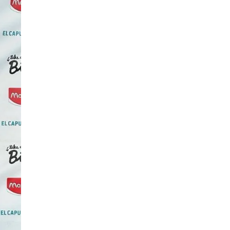
EN
ека