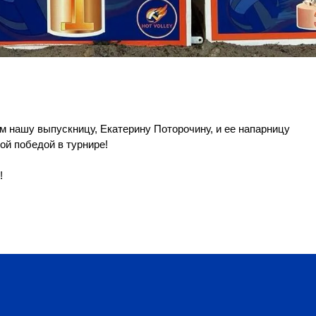
м нашу выпускницу, Екатерину Поторочину, и ее напарницу
й победой в турнире!
!
и