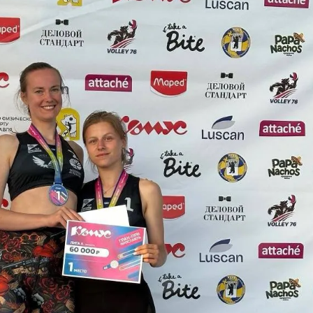
ра. Регламент поступления.
Научно-техническая библиот
калавриат (специалитет).
поступления.
Обращения граждан
лавриат (специалитет).
Противодействие коррупции
поступления.
Наука
Реквизиты