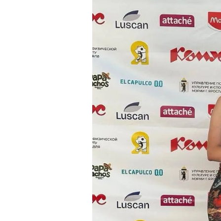
Магистрату
Социальная поддержка
Заочный ба
Регламент 
Стандарты оформления работ
Очный бака
Профком студентов
Регламент 
Расписание занятий