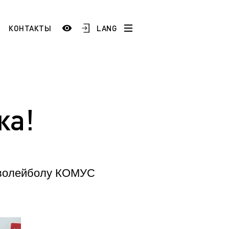
LANG
КОНТАКТЫ
История
Сотрудники и преподаватели
Добро пожаловать в ЯГТУ!
жа!
тестация
)
Школам и учреждениям СПО
 по
Промышленным предприятиям
 волейболу КОМУС
ой
ESP
AR
FR
ТУ