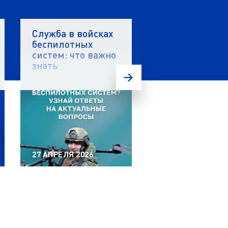
Служба в войсках
Стартовал вто
беспилотных
этап акселера
систем: что важно
«ПолиТех.Инд
знать
5.0» в ЯГТУ!
27 АПРЕЛЯ 2026
20 АПРЕЛЯ 2026