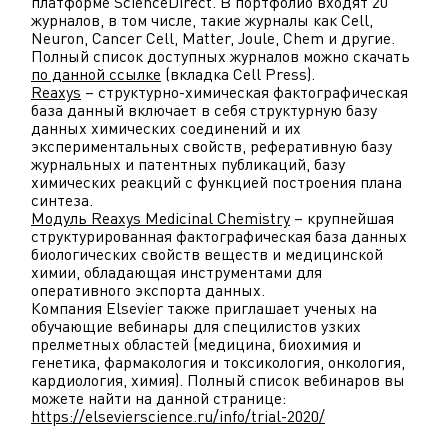
платформе ScienceDirect. В портфолио входят 20
журналов, в том числе, такие журналы как Cell,
Neuron, Cancer Cell, Matter, Joule, Chem и другие.
Полный список доступных журналов можно скачать
по данной ссылке
(вкладка Cell Press).
Reaxys
– структурно-химическая фактографическая
база данный включает в себя структурную базу
данных химических соединений и их
экспериментальных свойств, реферативную базу
журнальных и патентных публикаций, базу
химических реакций с функцией построения плана
синтеза.
Модуль Reaxys Medicinal Chemistry
– крупнейшая
структурированная фактографическая база данных
биологических свойств веществ и медицинской
химии, обладающая инструментами для
оперативного экспорта данных.
Компания Elsevier также приглашает ученых на
обучающие вебинары для специлистов узких
прелметных областей (медицина, биохимия и
генетика, фармакология и токсикология, онкология,
кардиология, химия). Полный список вебинаров вы
можете найти на данной странице:
https://elsevierscience.ru/info/trial-2020/