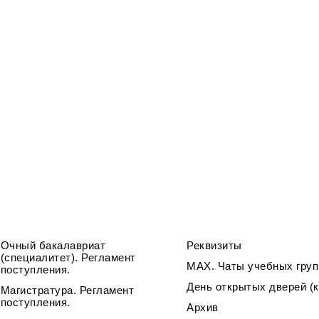
ра. Регламент поступления.
Научно-техническая библиот
калавриат (специалитет).
поступления.
Обращения граждан
лавриат (специалитет).
Противодействие коррупции
поступления.
Наука
Реквизиты
Очный бакалавриат
Реквизиты
(специалитет). Регламент
МАХ. Чаты учебных груп
поступления.
День открытых дверей (к
Магистратура. Регламент
поступления.
Архив