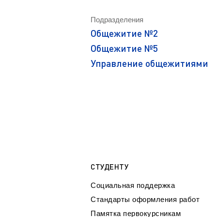
Магистрату
Социальная поддержка
Заочный ба
Подразделения
Регламент 
Стандарты оформления работ
Общежитие №2
Очный бака
Профком студентов
Регламент 
Общежитие №5
Расписание занятий
Управление общежитиями
СТУДЕНТУ
Социальная поддержка
Стандарты оформления работ
Памятка первокурсникам