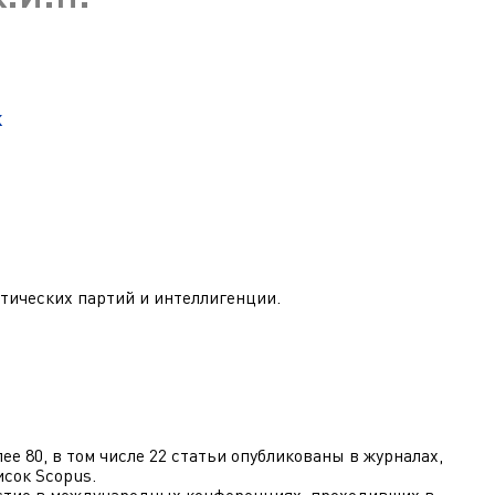
ра. Регламент поступления.
Научно-техническая библиот
калавриат (специалитет).
поступления.
Обращения граждан
лавриат (специалитет).
Противодействие коррупции
поступления.
к
Наука
Реквизиты
итических партий и интеллигенции.
ее 80, в том числе 22 статьи опубликованы в журналах,
исок Scopus.
астие в международных конференциях, проходивших в