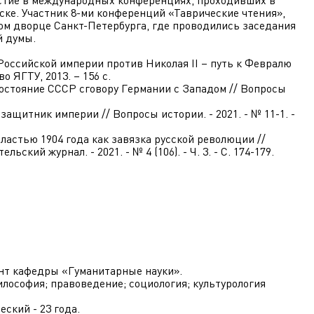
ске. Участник 8-ми конференций «Таврические чтения»,
м дворце Санкт-Петербурга, где проводились заседания
й думы.
Российской империи против Николая II – путь к Февралю
о ЯГТУ, 2013. – 156 с.
востояние СССР сговору Германии с Западом // Вопросы
 защитник империи // Вопросы истории. - 2021. - № 11-1. -
властью 1904 года как завязка русской революции //
кий журнал. - 2021. - № 4 (106). - Ч. 3. - С. 174-179.
ент кафедры «Гуманитарные науки».
лософия; правоведение; социология; культурология
еский - 23 года.