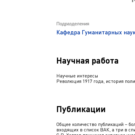
Магистрату
Социальная поддержка
Заочный ба
Регламент 
Стандарты оформления работ
Очный бака
Подразделения
Профком студентов
Регламент 
Кафедра Гуманитарных нау
Расписание занятий
Научная работа
Научные интересы
Революция 1917 года, история пол
Публикации
Общее количество публикаций – бол
входящих в список ВАК, а три в сп
С.В. Холяев принимал активное уч