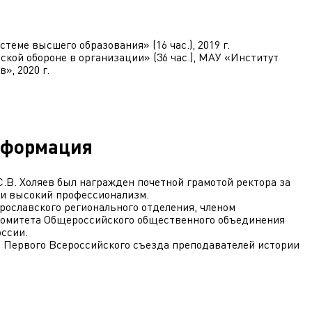
еме высшего образования» (16 час.), 2019 г.
кой обороне в организации» (36 час.), МАУ «Институт
», 2020 г.
нформация
 С.В. Холяев был награжден почетной грамотой ректора за
 и высокий профессионализм.
Ярославского регионального отделения, членом
комитета Общероссийского общественного объединения
оссии.
те Первого Всероссийского съезда преподавателей истории