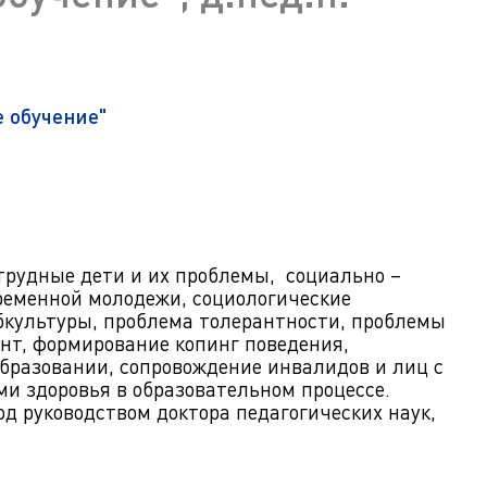
ра. Регламент поступления.
Научно-техническая библиот
калавриат (специалитет).
поступления.
Обращения граждан
лавриат (специалитет).
Противодействие коррупции
поступления.
 обучение"
Наука
Реквизиты
трудные дети и их проблемы, социально –
ременной молодежи, социологические
бкультуры, проблема толерантности, проблемы
нт, формирование копинг поведения,
бразовании, сопровождение инвалидов и лиц с
и здоровья в образовательном процессе.
 руководством доктора педагогических наук,