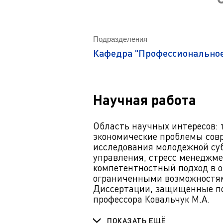
Магистрату
Социальная поддержка
Заочный ба
Регламент 
Стандарты оформления работ
Очный бака
Подразделения
Профком студентов
Регламент 
Кафедра "Профессиональное
Расписание занятий
Научная работа
Область научных интересов: 
экономические проблемы сов
исследования молодежной су
управления, стресс менеджме
компетентностный подход в о
ограниченными возможностям
Диссертации, защищенные под
профессора Ковальчук М.А.
ПОКАЗАТЬ ЕЩЁ