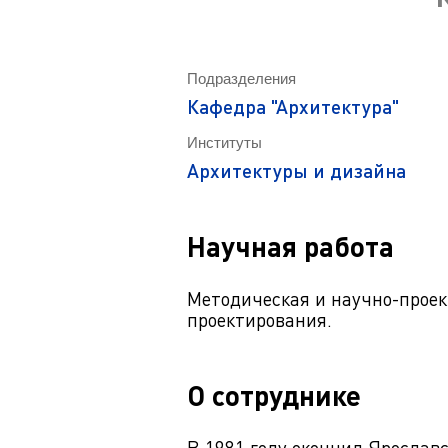
Магистрату
Социальная поддержка
Заочный ба
Регламент 
Стандарты оформления работ
Очный бака
Подразделения
Профком студентов
Регламент 
Кафедра "Архитектура"
Расписание занятий
Институты
Архитектуры и дизайна
Научная работа
Методическая и научно-проек
проектирования.
О сотруднике
В 1981 году окончил Ярослав