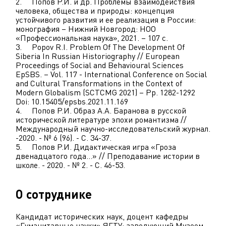
2. Попов Р.И. и др. Проблемы взаимодействия
человека, общества и природы: концепция
устойчивого развития и ее реализация в России:
монография – Нижний Новгород: НОО
«Профессиональная наука», 2021. – 107 с.
3. Popov R.I. Problem Of The Development Of
Siberia In Russian Historiography // European
Proceedings of Social and Behavioural Sciences
EpSBS. – Vol. 117 - International Conference on Social
and Cultural Transformations in the Context of
Modern Globalism (SCTCMG 2021) – Pp. 1282-1292
Doi: 10.15405/epsbs.2021.11.169
4. Попов Р.И. Образ А.А. Баранова в русской
исторической литературе эпохи романтизма //
Международный научно-исследовательский журнал.
-2020. - № 6 (96). - С. 34-37.
5. Попов Р.И. Дидактическая игра «Гроза
двенадцатого года…» // Преподавание истории в
школе. - 2020. - № 2. - С. 46-53.
О сотруднике
Кандидат исторических наук, доцент кафедры
«Гуманитарные науки» ЯГТУ; заведующий Музеем