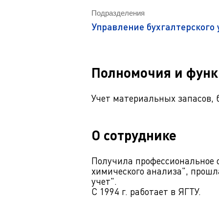
Магистрату
Социальная поддержка
Подразделения
Заочный ба
Регламент 
Стандарты оформления работ
Управление бухгалтерского 
Очный бака
Профком студентов
Регламент 
Расписание занятий
Полномочия и фун
Учет материальных запасов, 
О сотруднике
Получила профессиональное 
химического анализа", прошл
учет".
С 1994 г. работает в ЯГТУ.