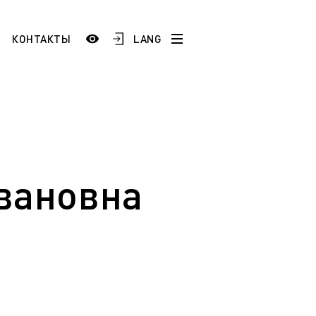
LANG
КОНТАКТЫ
История
Сотрудники и преподаватели
Добро пожаловать в ЯГТУ!
тестация
)
вановна
Школам и учреждениям СПО
 по
Промышленным предприятиям
ой
ESP
AR
FR
ТУ