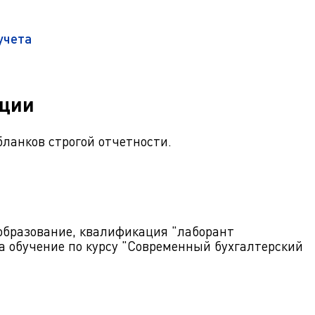
ра. Регламент поступления.
Научно-техническая библиот
калавриат (специалитет).
поступления.
учета
Обращения граждан
лавриат (специалитет).
Противодействие коррупции
поступления.
Наука
кции
Реквизиты
бланков строгой отчетности.
образование, квалификация "лаборант
а обучение по курсу "Современный бухгалтерский