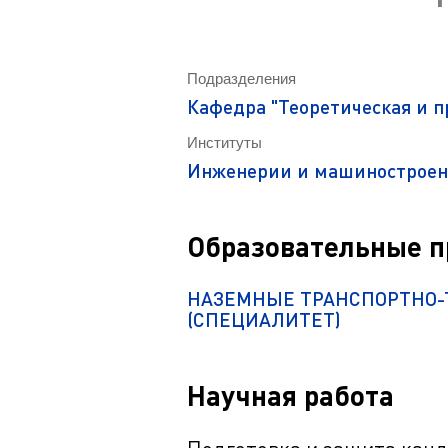
Магистрату
Социальная поддержка
Заочный ба
Регламент 
Стандарты оформления работ
Очный бака
Подразделения
Профком студентов
Регламент 
Кафедра "Теоретическая и 
Расписание занятий
Институты
Инженерии и машинострое
Образовательные 
НАЗЕМНЫЕ ТРАНСПОРТНО-
(СПЕЦИАЛИТЕТ)
Научная работа