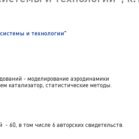
ра. Регламент поступления.
Научно-техническая библиот
калавриат (специалитет).
поступления.
Обращения граждан
лавриат (специалитет).
Противодействие коррупции
поступления.
системы и технологии"
Наука
Реквизиты
дований - моделирование аэродинамики
ем катализатор, статистические методы.
- 60, в том числе 6 авторских свидетельств.