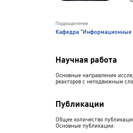
Магистрату
Социальная поддержка
Заочный ба
Регламент 
Стандарты оформления работ
Очный бака
Подразделения
Профком студентов
Регламент 
Кафедра "Информационные 
Расписание занятий
Научная работа
Основные направления иссле
реакторов с неподвижным сло
Публикации
Общее количество публикаций 
Основные публикации: