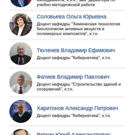
учебно-методической работе
Соловьева Ольга Юрьевна
Доцент кафедры "Химическая технология
биологически активных веществ и
полимерных композитов", к.т.н.
Тюленев Владимир Ефимович
Доцент кафедры "Кибернетика", к.т.н.
Фатиев Владимир Павлович
Доцент кафедры "Строительство зданий и
сооружений", к.т.н.
Харитонов Александр Петрович
Доцент кафедры "Кибернетика", к.т.н.
Веткин Юрий Александрович