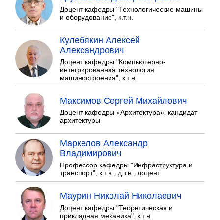
Доцент кафедры "Технологические машины
и оборудование", к.т.н.
Кулебякин Алексей
Александрович
Доцент кафедры "Компьютерно-
интегрированная технология
машиностроения", к.т.н.
Максимов Сергей Михайлович
Доцент кафедры «Архитектура», кандидат
архитектуры
Маркелов Александр
Владимирович
Профессор кафедры "Инфраструктура и
транспорт", к.т.н., д.т.н., доцент
Маурин Николай Николаевич
Доцент кафедры "Теоретическая и
прикладная механика", к.т.н.