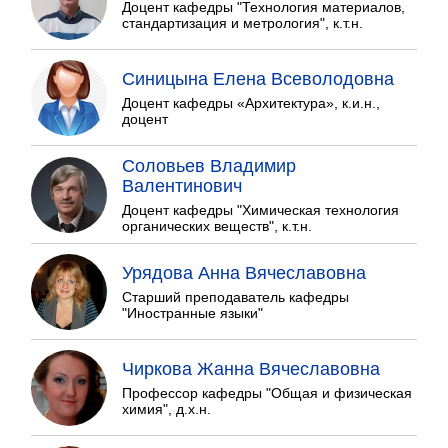
Доцент кафедры "Технология материалов,
стандартизация и метрология", к.т.н.
Синицына Елена Всеволодовна
Доцент кафедры «Архитектура», к.и.н.,
доцент
Соловьев Владимир
Валентинович
Доцент кафедры "Химическая технология
органических веществ", к.т.н.
Урядова Анна Вячеславовна
Старший преподаватель кафедры
"Иностранные языки"
Чиркова Жанна Вячеславовна
Профессор кафедры "Общая и физическая
химия", д.х.н.