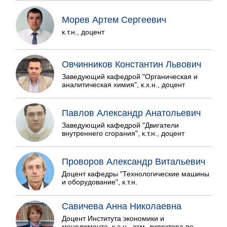
Морев Артем Сергеевич
к.т.н., доцент
Овчинников Константин Львович
Заведующий кафедрой "Органическая и
аналитическая химия", к.х.н., доцент
Павлов Александр Анатольевич
Заведующий кафедрой "Двигатели
внутреннего сгорания", к.т.н., доцент
Проворов Александр Витальевич
Доцент кафедры "Технологические машины
и оборудование", к.т.н.
Савичева Анна Николаевна
Доцент Института экономики и
менеджмента, к.э.н., зам. директора по