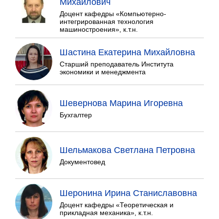
Михайлович
Доцент кафедры «Компьютерно-
интегрированная технология
машиностроения», к.т.н.
Шастина Екатерина Михайловна
Старший преподаватель Института
экономики и менеджмента
Шевернова Марина Игоревна
Бухгалтер
Шельмакова Светлана Петровна
Документовед
Шеронина Ирина Станиславовна
Доцент кафедры «Теоретическая и
прикладная механика», к.т.н.